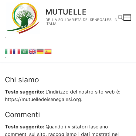
Vai
MUTUELLE
al
contenuto
DELLA SOLIDARIETÀ DEI SENEGALESI IN
ITALIA
‘
Cerca:
‘
Chi siamo
Testo suggerito:
L’indirizzo del nostro sito web è:
https://mutuelledeisenegalesi.org.
Commenti
Testo suggerito:
Quando i visitatori lasciano
commenti sul sito, raccogliamo i dati mostrati nel