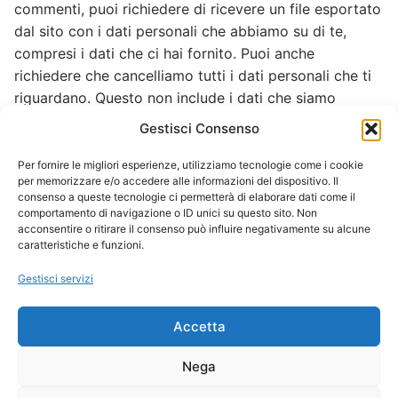
commenti, puoi richiedere di ricevere un file esportato
dal sito con i dati personali che abbiamo su di te,
compresi i dati che ci hai fornito. Puoi anche
richiedere che cancelliamo tutti i dati personali che ti
riguardano. Questo non include i dati che siamo
obbligati a conservare per scopi amministrativi, legali
Gestisci Consenso
o di sicurezza.
Per fornire le migliori esperienze, utilizziamo tecnologie come i cookie
Dove spediamo i tuoi dati
per memorizzare e/o accedere alle informazioni del dispositivo. Il
consenso a queste tecnologie ci permetterà di elaborare dati come il
comportamento di navigazione o ID unici su questo sito. Non
I commenti dei visitatori possono essere controllati
acconsentire o ritirare il consenso può influire negativamente su alcune
attraverso un servizio di rilevamento automatico dello
caratteristiche e funzioni.
spam.
Gestisci servizi
Accetta
Nega
Copyright © 2026 Mutuelle dei Senegalesi in Italia – Sviluppato
da Dottorpc Web Solutions