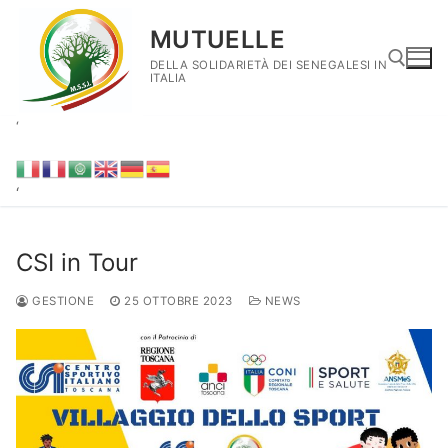
Vai
MUTUELLE
al
contenuto
DELLA SOLIDARIETÀ DEI SENEGALESI IN
ITALIA
‘
Cerca:
‘
CSI in Tour
GESTIONE
25 OTTOBRE 2023
NEWS