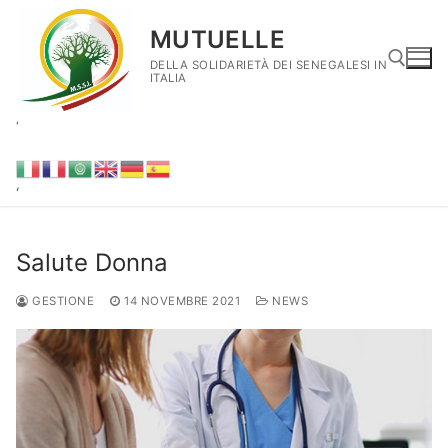
Vai
MUTUELLE
al
contenuto
DELLA SOLIDARIETÀ DEI SENEGALESI IN
ITALIA
‘
Cerca:
‘
Salute Donna
GESTIONE
14 NOVEMBRE 2021
NEWS