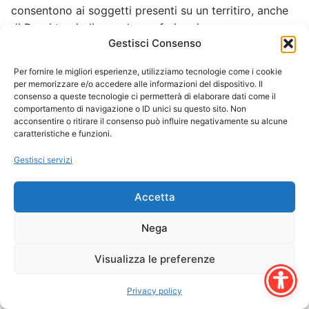
consentono ai soggetti presenti su un territiro, anche
di Paesi terzi, di accedere e fruire ai
Gestisci Consenso
servizi del S,S,N; in tal modo si assicurano condizioni
di equità sociale, cardine di ogni
Per fornire le migliori esperienze, utilizziamo tecnologie come i cookie
società democratica,
per memorizzare e/o accedere alle informazioni del dispositivo. Il
PARTNER
consenso a queste tecnologie ci permetterà di elaborare dati come il
comportamento di navigazione o ID unici su questo sito. Non
SOGGETTO AFRICA
acconsentire o ritirare il consenso può influire negativamente su alcune
CENTRO FIOR DI PRUGNA ASL FIRENZE
caratteristiche e funzioni.
************
Gestisci servizi
.
Accetta
Navigazione
Nega
PRECEDENTE
SUCCESSIVO
articoli
Articolo
Articolo
Pacchetto Maternità
Progetto Educazione e
Visualizza le preferenze
precedente:
successivo:
Sport
Privacy policy