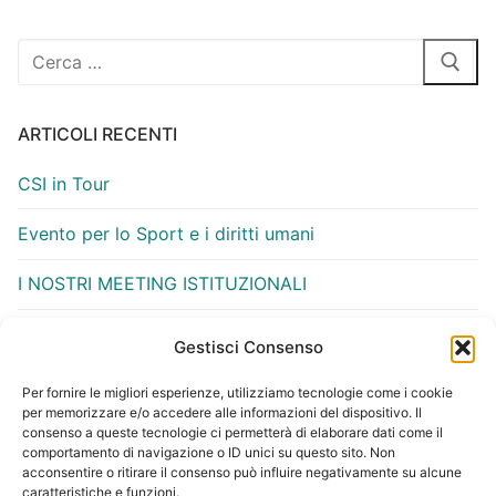
ARTICOLI RECENTI
CSI in Tour
Evento per lo Sport e i diritti umani
I NOSTRI MEETING ISTITUZIONALI
Meet con Unesco di Firenze- Presidente Vittorio
Gestisci Consenso
Gasparrini
Per fornire le migliori esperienze, utilizziamo tecnologie come i cookie
Moussa Fall e le Olimpiadi
per memorizzare e/o accedere alle informazioni del dispositivo. Il
consenso a queste tecnologie ci permetterà di elaborare dati come il
comportamento di navigazione o ID unici su questo sito. Non
acconsentire o ritirare il consenso può influire negativamente su alcune
COMMENTI RECENTI
caratteristiche e funzioni.